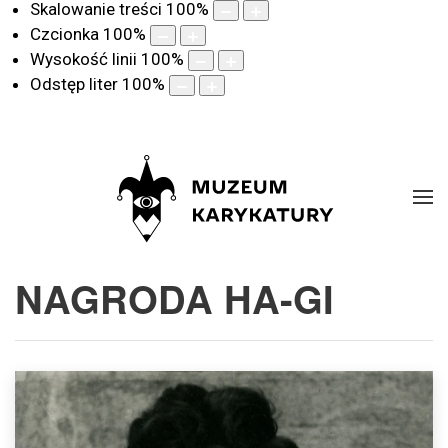
Skalowanie treści
100
%
Czcionka
100
%
Wysokość linii
100
%
Odstęp liter
100
%
NAGRODA HA-GI